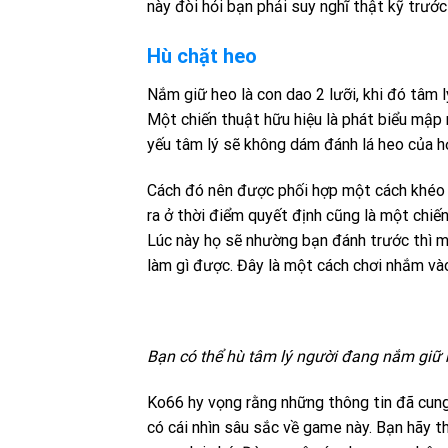
này đòi hỏi bạn phải suy nghĩ thật kỹ trướ
Hù chặt heo
Nắm giữ heo là con dao 2 lưỡi, khi đó tâm l
Một chiến thuật hữu hiệu là phát biểu mập
yếu tâm lý sẽ không dám đánh lá heo của h
Cách đó nên được phối hợp một cách khéo l
ra ở thời điểm quyết định cũng là một chiế
Lúc này họ sẽ nhường bạn đánh trước thì m
làm gì được. Đây là một cách chơi nhắm vào
Bạn có thể hù tâm lý người đang nắm giữ
Ko66 hy vọng rằng những thông tin đã cung
có cái nhìn sâu sắc về game này. Bạn hãy 