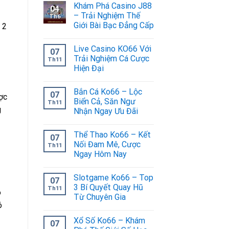
Khám Phá Casino J88
04
– Trải Nghiệm Thế
Th6
Giới Bài Bạc Đẳng Cấp
 2
Live Casino KO66 Với
07
Trải Nghiệm Cá Cược
Th11
Hiện Đại
Bắn Cá Ko66 – Lộc
07
ợc
Biển Cả, Săn Ngư
Th11
g
Nhận Ngay Ưu Đãi
Thể Thao Ko66 – Kết
07
Nối Đam Mê, Cược
Th11
Ngay Hôm Nay
Slotgame Ko66 – Top
07
3 Bí Quyết Quay Hũ
Th11
ó
Từ Chuyên Gia
ó
Xổ Số Ko66 – Khám
07