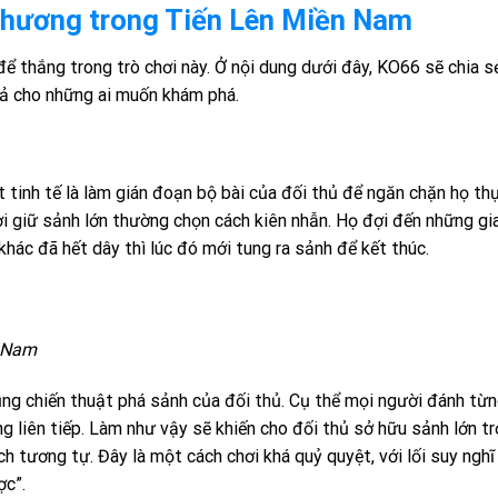
 phương trong Tiến Lên Miền Nam
để thắng trong trò chơi này. Ở nội dung dưới đây, KO66 sẽ chia s
uả cho những ai muốn khám phá.
t tinh tế là làm gián đoạn bộ bài của đối thủ để ngăn chặn họ th
i giữ sảnh lớn thường chọn cách kiên nhẫn. Họ đợi đến những gia
khác đã hết dây thì lúc đó mới tung ra sảnh để kết thúc.
n Nam
ụng chiến thuật phá sảnh của đối thủ. Cụ thể mọi người đánh từ
vòng liên tiếp. Làm như vậy sẽ khiến cho đối thủ sở hữu sảnh lớn tr
h tương tự. Đây là một cách chơi khá quỷ quyệt, với lối suy nghĩ
ợc”.