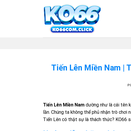
Skip
to
content
Tiến Lên Miền Nam | 
P
Tiến Lên Miền Nam
dường như là cái tên 
lần. Chúng ta không thể phủ nhận trò chơi n
Tiến Lên có thật sự là thách thức? KO66 s