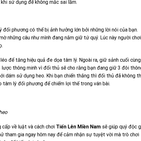
c khi sử dụng để không mắc sai lầm.
ý đối phương có thể bị ảnh hưởng lớn bởi những lời nói của bạn.
 mờ những câu như mình đang nắm giữ tứ quý. Lúc này người chơi
ọ.
éo để tăng hiệu quả đe dọa tâm lý. Ngoài ra, giữ sảnh cuối cùng
n lược thông minh vì đối thủ sẽ cho rằng bạn đang giữ 3 đôi thôn
ới dám sử dụng heo. Khi bạn chiến thắng thì đối thủ đã không t
 tâm lý đối phương để chiếm lợi thế trong ván bài.
 heo
 cấp về luật và cách chơi
Tiến Lên Miền Nam
sẽ giúp quý độc g
thử tham gia ngay hôm nay để cảm nhận sự tuyệt vời mà trò chơi