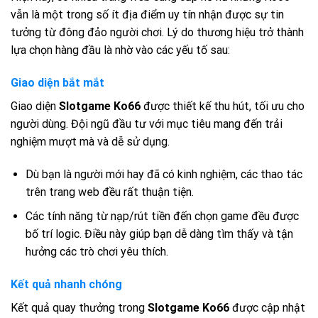
vẫn là một trong số ít địa điểm uy tín nhận được sự tin
tưởng từ đông đảo người chơi. Lý do thương hiệu trở thành
lựa chọn hàng đầu là nhờ vào các yếu tố sau:
Giao diện bắt mắt
Giao diện
Slotgame Ko66
được thiết kế thu hút, tối ưu cho
người dùng. Đội ngũ đầu tư với mục tiêu mang đến trải
nghiệm mượt mà và dễ sử dụng.
Dù bạn là người mới hay đã có kinh nghiệm, các thao tác
trên trang web đều rất thuận tiện.
Các tính năng từ nạp/rút tiền đến chọn game đều được
bố trí logic. Điều này giúp bạn dễ dàng tìm thấy và tận
hưởng các trò chơi yêu thích.
Kết quả nhanh chóng
Kết quả quay thưởng trong
Slotgame Ko66
được cập nhật