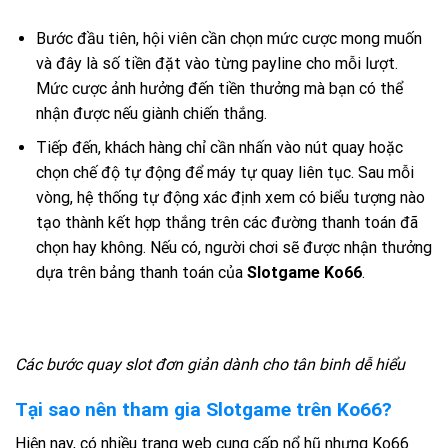
Bước đầu tiên, hội viên cần chọn mức cược mong muốn
và đây là số tiền đặt vào từng payline cho mỗi lượt.
Mức cược ảnh hưởng đến tiền thưởng mà bạn có thể
nhận được nếu giành chiến thắng.
Tiếp đến, khách hàng chỉ cần nhấn vào nút quay hoặc
chọn chế độ tự động để máy tự quay liên tục. Sau mỗi
vòng, hệ thống tự động xác định xem có biểu tượng nào
tạo thành kết hợp thắng trên các đường thanh toán đã
chọn hay không. Nếu có, người chơi sẽ được nhận thưởng
dựa trên bảng thanh toán của
Slotgame Ko66
.
Các bước quay slot đơn giản dành cho tân binh dễ hiểu
Tại sao nên tham gia Slotgame trên Ko66?
Hiện nay, có nhiều trang web cung cấp nổ hũ nhưng Ko66