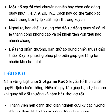
Một số người chơi chuyên nghiệp hay chọn các dòng
quay như 1, 4, 7, 9, 20, 19,… Cách này có thể tăng xác
suất trúng bởi tỷ lệ xuất hiện thường xuyên.
Ngoài ra, hạn chế sử dụng chế độ tự động quay vì có tỷ
lệ thành công không cao và dễ khiến tiền vốn tiêu hao
nhanh chóng.
Để tăng phần thưởng, bạn thử áp dụng chiến thuật gấp
thếp. Đây là phương pháp phổ biến giúp gia tăng lợi
nhuận khi chơi slot.
Hiểu rõ luật
Nắm vững luật chơi
Slotgame Ko66
là yếu tố then chốt
quyết định chiến thắng. Hiểu rõ quy tắc giúp bạn tự tin hơn
khi quay hũ đổi thưởng và nắm bắt thời cơ tốt.
Thành viên nên dành thời gian nghiên cứu kỹ các hướng
dẫn và tham khảo từ các cộng đồng, hội nhóm.