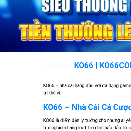
KO66 | KO66C
KO66 – nhà cái hàng đầu với đa dạng game
trí thú vị.
KO66 – Nhà Cái Cá Cược
KO66 là điểm đến lý tưởng cho những ai yêu
trải nghiệm hàng loạt trò chơi hấp dẫn từ 