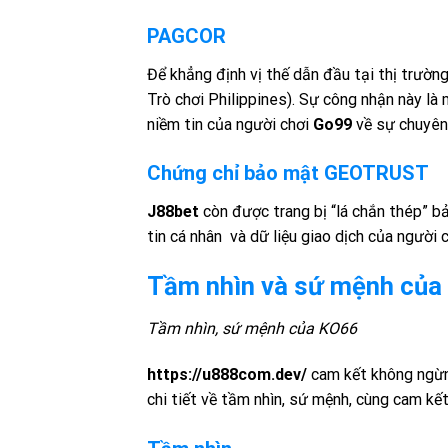
PAGCOR
Để khẳng định vị thế dẫn đầu tại thị trườn
Trò chơi Philippines). Sự công nhận này là
niềm tin của người chơi
Go99
về sự chuyên 
Chứng chỉ bảo mật GEOTRUST
J88bet
còn được trang bị “lá chắn thép” 
tin cá nhân và dữ liệu giao dịch của người 
Tầm nhìn và sứ mệnh của
Tầm nhìn, sứ mệnh của KO66
https://u888com.dev/
cam kết không ngừng 
chi tiết về tầm nhìn, sứ mệnh, cùng cam kế