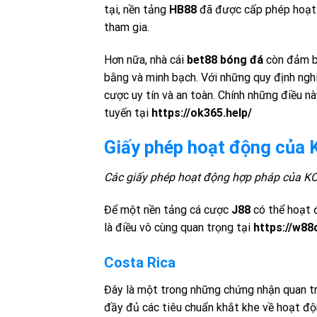
tại, nền tảng
HB88
đã được cấp phép hoạt đ
tham gia.
Hơn nữa, nhà cái
bet88 bóng đá
còn đảm bả
bằng và minh bạch. Với những quy định ngh
cược uy tín và an toàn. Chính những điều n
tuyến tại
https://ok365.help/
Giấy phép hoạt động của
Các giấy phép hoạt động hợp pháp của K
Để một nền tảng cá cược
J88
có thể hoạt đ
là điều vô cùng quan trọng tại
https://w88
Costa Rica
Đây là một trong những chứng nhận quan 
đầy đủ các tiêu chuẩn khắt khe về hoạt độn