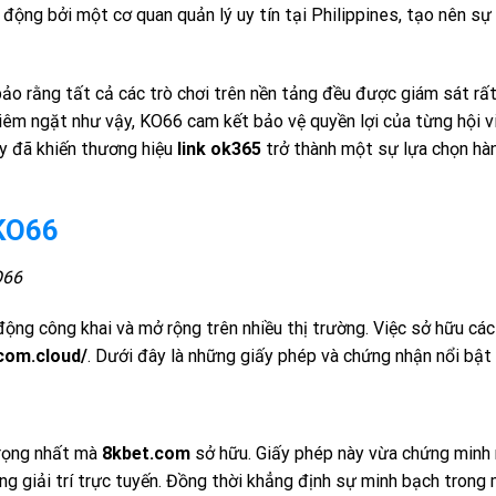
ộng bởi một cơ quan quản lý uy tín tại Philippines, tạo nên sự 
o rằng tất cả các trò chơi trên nền tảng đều được giám sát rấ
iêm ngặt như vậy, KO66 cam kết bảo vệ quyền lợi của từng hội 
ày đã khiến thương hiệu
link ok365
trở thành một sự lựa chọn hà
 KO66
O66
ộng công khai và mở rộng trên nhiều thị trường. Việc sở hữu các
com.cloud/
. Dưới đây là những giấy phép và chứng nhận nổi bậ
trọng nhất mà
8kbet.com
sở hữu. Giấy phép này vừa chứng minh
g giải trí trực tuyến. Đồng thời khẳng định sự minh bạch trong 