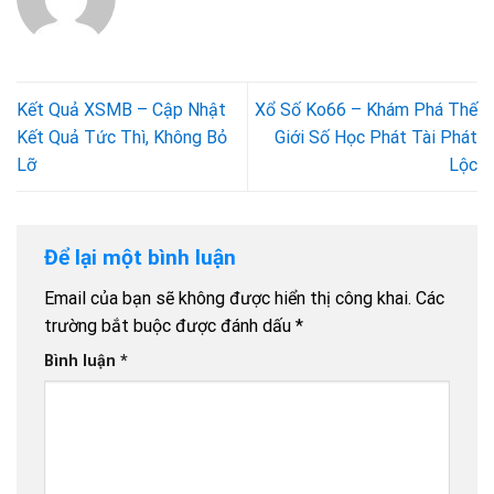
Kết Quả XSMB – Cập Nhật
Xổ Số Ko66 – Khám Phá Thế
Kết Quả Tức Thì, Không Bỏ
Giới Số Học Phát Tài Phát
Lỡ
Lộc
Để lại một bình luận
Email của bạn sẽ không được hiển thị công khai.
Các
trường bắt buộc được đánh dấu
*
Bình luận
*