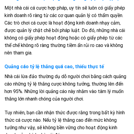
Một nhà cái cá cược hợp pháp, uy tín sẽ luôn có giấy phép
kinh doanh rõ ràng từ các cơ quan quản lý có thẩm quyền.
Các trò chơi cá cược là hoạt động kinh doanh nhạy cảm,
được quản lý chặt chẽ bởi pháp luật. Do đó, những nhà cái
không có giấy phép hoạt động hoặc có giấy phép từ các
thể chế không rõ ràng thường tiềm ẩn rủi ro cao và không
nên tham gia.
Quảng cáo tỷ lệ thắng quá cao, thiếu thực tế
Nhà cái lừa đảo thường dụ dỗ người chơi bằng cách quảng
cáo những tỷ lệ thắng cược không tưởng, thường lên đến
hơn 95%. Những lời quảng cáo này nhằm vào tâm lý muốn
thắng lớn nhanh chóng của người chơi.
Tuy nhiên, bạn cần nhận thức được rằng trong bất kỳ hình
thức cá cược nào. Nếu tỷ lệ thắng cao đến mức không
tưởng như vậy, sẽ không bền vững cho hoạt động kinh