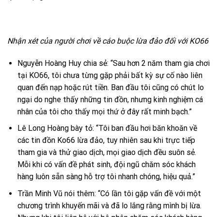
Nhận xét của người chơi về cáo buộc lừa đảo đối với KO66
Nguyễn Hoàng Huy chia sẻ: “Sau hơn 2 năm tham gia chơi
tại KO66, tôi chưa từng gặp phải bất kỳ sự cố nào liên
quan đến nạp hoặc rút tiền. Ban đầu tôi cũng có chút lo
ngại do nghe thấy những tin đồn, nhưng kinh nghiệm cá
nhân của tôi cho thấy mọi thứ ở đây rất minh bạch.”
Lê Long Hoàng bày tỏ: “Tôi ban đầu hơi băn khoăn về
các tin đồn Ko66 lừa đảo, tuy nhiên sau khi trực tiếp
tham gia và thử giao dịch, mọi giao dịch đều suôn sẻ.
Mỗi khi có vấn đề phát sinh, đội ngũ chăm sóc khách
hàng luôn sẵn sàng hỗ trợ tôi nhanh chóng, hiệu quả.”
Trần Minh Vũ nói thêm: “Có lần tôi gặp vấn đề với một
chương trình khuyến mãi và đã lo lắng rằng mình bị lừa.