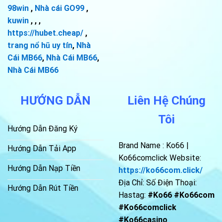
98win
,
Nhà cái GO99
,
kuwin
, , ,
https://hubet.cheap/
,
trang nổ hũ uy tín
,
Nhà
Cái MB66
,
Nhà Cái MB66
,
Nhà Cái MB66
HƯỚNG DẪN
Liên Hệ Chúng
Tôi
Hướng Dẫn Đăng Ký
Brand Name : Ko66 |
Hướng Dẫn Tải App
Ko66comclick Website:
Hướng Dẫn Nạp Tiền
https://ko66com.click/
Địa Chỉ: Số Điện Thoại:
Hướng Dẫn Rút Tiền
Hastag:
#Ko66 #Ko66com
#Ko66comclick
#Ko66casino