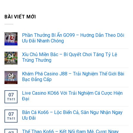
BÀI VIẾT MỚI
Phần Thưởng Bí Ẩn GO99 – Hướng Dẫn Theo Dõi
12
Ưu Đãi Nhanh Chóng
Th5
Xỉu Chủ Miền Bắc – Bí Quyết Chơi Tăng Tỷ Lệ
04
Trúng Thưởng
Th6
Khám Phá Casino J88 – Trải Nghiệm Thế Giới Bài
04
Bạc Đẳng Cấp
Th6
Live Casino KO66 Với Trải Nghiệm Cá Cược Hiện
07
Đại
Th11
Bắn Cá Ko66 – Lộc Biển Cả, Săn Ngư Nhận Ngay
07
Ưu Đãi
Th11
Thể Thao Ko66 – Kết Nối Đam Mê, Cược Ngay