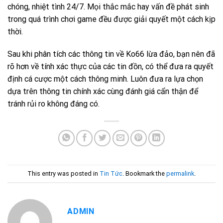
chóng, nhiệt tình 24/7. Mọi thắc mắc hay vấn đề phát sinh
trong quá trình chơi game đều được giải quyết một cách kịp
thời.
Sau khi phân tích các thông tin về Ko66 lừa đảo, bạn nên đã
rõ hơn về tính xác thực của các tin đồn, có thể đưa ra quyết
định cá cược một cách thông minh. Luôn đưa ra lựa chọn
dựa trên thông tin chính xác cùng đánh giá cẩn thận để
tránh rủi ro không đáng có.
This entry was posted in
Tin Tức
. Bookmark the
permalink
.
ADMIN