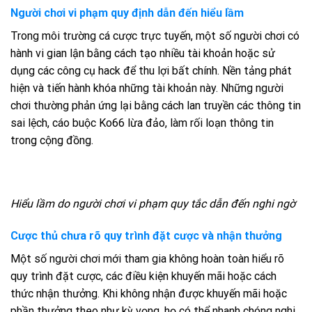
Người chơi vi phạm quy định dẫn đến hiểu lầm
Trong môi trường cá cược trực tuyến, một số người chơi có
hành vi gian lận bằng cách tạo nhiều tài khoản hoặc sử
dụng các công cụ hack để thu lợi bất chính. Nền tảng phát
hiện và tiến hành khóa những tài khoản này. Những người
chơi thường phản ứng lại bằng cách lan truyền các thông tin
sai lệch, cáo buộc Ko66 lừa đảo, làm rối loạn thông tin
trong cộng đồng.
Hiểu lầm do người chơi vi phạm quy tắc dẫn đến nghi ngờ
Cược thủ chưa rõ quy trình đặt cược và nhận thưởng
Một số người chơi mới tham gia không hoàn toàn hiểu rõ
quy trình đặt cược, các điều kiện khuyến mãi hoặc cách
thức nhận thưởng. Khi không nhận được khuyến mãi hoặc
phần thưởng theo như kỳ vọng, họ có thể nhanh chóng nghi