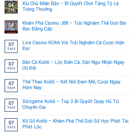
Xỉu Chủ Miền Bắc – Bí Quyết Chơi Tăng Tỷ Lệ
04
Trúng Thưởng
Th6
Khám Phá Casino J88 – Trải Nghiệm Thế Giới Bài
04
Bạc Đẳng Cấp
Th6
Live Casino KO66 Với Trải Nghiệm Cá Cược Hiện
07
Đại
Th11
Bắn Cá Ko66 – Lộc Biển Cả, Săn Ngư Nhận Ngay
07
Ưu Đãi
Th11
Thể Thao Ko66 – Kết Nối Đam Mê, Cược Ngay
07
Hôm Nay
Th11
Slotgame Ko66 – Top 3 Bí Quyết Quay Hũ Từ
07
Chuyên Gia
Th11
Xổ Số Ko66 – Khám Phá Thế Giới Số Học Phát Tài
07
Phát Lộc
Th11