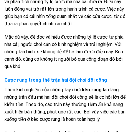
và phân tích những tỷ lệ cược mà nhà cái đưa ra. Điều này
luôn đóng vai trò rất lớn trong hành trình cá cược. Việc này
giúp bạn có cái nhìn tổng quan nhất về các cửa cược, từ đó
đưa ra phán quyết chính xác nhất.
Mặc dù vậy, để đọc và hiểu được những tỷ lệ cược từ phía
nhà cái, người chơi cần có kinh nghiệm và trải nghiệm. Với
những tân binh, sẽ không dễ để họ làm được điều này. Bên
cạnh đó, cũng có không ít người bỏ qua công đoạn đó bởi
quá khó.
Cược rung trong thế trận hai đội chơi đôi công
Theo kinh nghiệm của những tay chơi
kèo rung
lão làng,
những trận đấu mà hai đội chơi đôi công sẽ là cơ hội lớn để
kiếm tiền. Theo đó, các trận này thường tiềm ẩn khả năng
xuất hiện bàn thắng, phạt góc rất cao. Bởi vậy việc các bạn
xuống tiền ở kèo cược rung là hoàn toàn hợp lý.