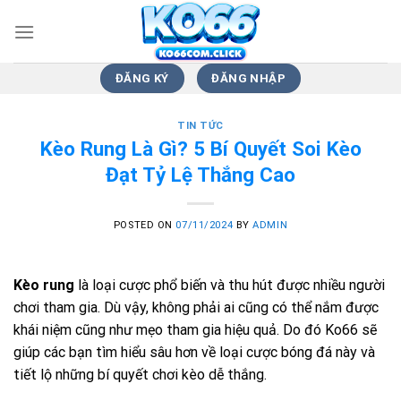
Skip
to
content
ĐĂNG KÝ
ĐĂNG NHẬP
TIN TỨC
Kèo Rung Là Gì? 5 Bí Quyết Soi Kèo
Đạt Tỷ Lệ Thắng Cao
POSTED ON
07/11/2024
BY
ADMIN
Kèo rung
là loại cược phổ biến và thu hút được nhiều người
chơi tham gia. Dù vậy, không phải ai cũng có thể nắm được
khái niệm cũng như mẹo tham gia hiệu quả. Do đó Ko66 sẽ
giúp các bạn tìm hiểu sâu hơn về loại cược bóng đá này và
tiết lộ những bí quyết chơi kèo dễ thắng.