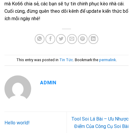
mà Ko66 chia sẻ, các bạn sẽ tự tin chinh phục kèo nhà cái.
Cuối cùng, đừng quên theo dõi kênh để update kiến thức bổ
ích mỗi ngày nhé!
This entry was posted in
Tin Tức
. Bookmark the
permalink
.
ADMIN
Tool Soi Lá Bài – Ưu Nhược
Hello world!
Điểm Của Công Cụ Soi Bài