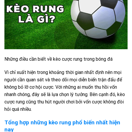
Những điều cần biết về kèo cược rung trong bóng đá
Vì chỉ xuất hiện trong khoảng thời gian nhất định nên mọi
người cần quan sát và theo dõi mọi diễn biến trận đấu để
không bỏ lỡ cơ hội cược. Với những ai muốn thu hồi vốn
nhanh chóng, đây sẽ là lựa chọn lý tưởng. Bên cạnh đó, kèo
cược rung cũng thu hút người chơi bởi vốn cược không đòi
hỏi quá nhiều.
Tổng hợp những kèo rung phổ biến nhất hiện
nay