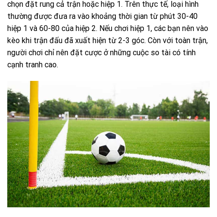
chọn đặt rung cả trận hoặc hiệp 1. Trên thực tế, loại hình
thường được đưa ra vào khoảng thời gian từ phút 30-40
hiệp 1 và 60-80 của hiệp 2. Nếu chơi hiệp 1, các bạn nên vào
kèo khi trận đấu đã xuất hiện từ 2-3 góc. Còn với toàn trận,
người chơi chỉ nên đặt cược ở những cuộc so tài có tính
cạnh tranh cao.