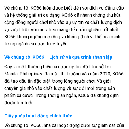
Về chúng tôi KO66 luôn được biết đến với dịch vụ đẳng cấp
và hệ thống giải trí đa dạng. KO66 đã nhanh chóng thu hút
cộng đồng người chơi nhờ vào sự uy tín và chất lượng dịch
vụ vượt trội. Với mục tiêu mang đến trải nghiệm tốt nhất,
KO66 không ngừng mở rộng và khẳng định vị thế của mình
trong ngành cá cược trực tuyến.
Về chúng tôi KO66 – Lịch sử và quá trình thành lập
Đây là một thương hiệu cá cược uy tín, đặt trụ sở tại
Manila, Philippines. Ra mắt thị trường vào năm 2020, KO66
đã tạo dấu ấn đặc biệt trong lòng người chơi. Và giới
chuyên gia nhờ vào chất lượng và sự đổi mới trong sản
phẩm cá cược. Trong thời gian ngắn, KO66 đã khẳng định
được tên tuổi.
Giấy phép hoạt động chính thức
Về chúng tôi KO66, nhà cái hoạt động dưới sự giám sát của