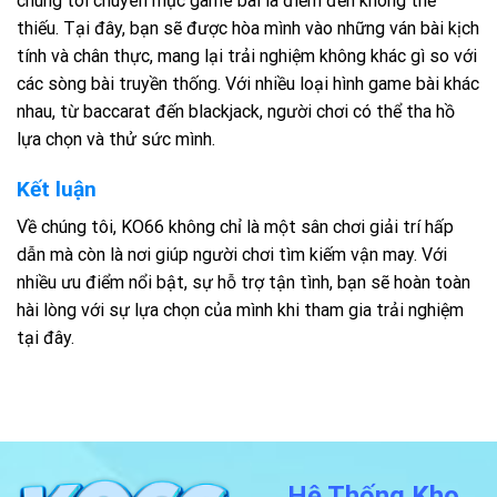
chúng tôi chuyên mục game bài là điểm đến không thể
thiếu. Tại đây, bạn sẽ được hòa mình vào những ván bài kịch
tính và chân thực, mang lại trải nghiệm không khác gì so với
các sòng bài truyền thống. Với nhiều loại hình game bài khác
nhau, từ baccarat đến blackjack, người chơi có thể tha hồ
lựa chọn và thử sức mình.
Kết luận
Về chúng tôi, KO66 không chỉ là một sân chơi giải trí hấp
dẫn mà còn là nơi giúp người chơi tìm kiếm vận may. Với
nhiều ưu điểm nổi bật, sự hỗ trợ tận tình, bạn sẽ hoàn toàn
hài lòng với sự lựa chọn của mình khi tham gia trải nghiệm
tại đây.
Hệ Thống Kho