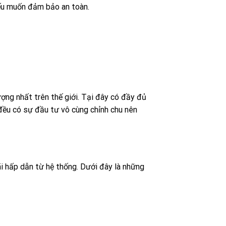
nếu muốn đảm bảo an toàn.
ợng nhất trên thế giới. Tại đây có đầy đủ
đều có sự đầu tư vô cùng chỉnh chu nên
i hấp dẫn từ hệ thống. Dưới đây là những