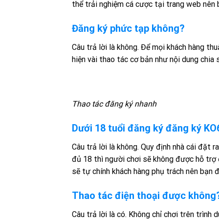
thể trải nghiệm cá cược tại trang web nên 
Đăng ký phức tạp không?
Câu trả lời là không. Để mọi khách hàng thu
hiện vài thao tác cơ bản như nội dung chia 
Thao tác đăng ký nhanh
Dưới 18 tuổi đăng ký đăng ký K
Câu trả lời là không. Quy định nhà cái đặt r
đủ 18 thì người chơi sẽ không được hỗ trợ 
sẽ tự chính khách hàng phụ trách nên bạn đọ
Thao tác điện thoại được không
Câu trả lời là có. Không chỉ chơi trên trìn