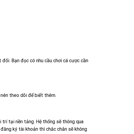
 đối. Bạn đọc có nhu cầu chơi cá cược cần
nên theo dõi để biết thêm.
 trí tại nền tảng. Hệ thống sẽ thông qua
g đăng ký tài khoản thì chắc chắn sẽ không