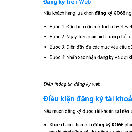
Đăng ký trên Web
Nếu khách hàng lựa chọn
đăng ký KO66
nga
Bước 1: Đầu tiên cần mở trình duyệt web 
Bước 2: Ngay trên màn hình trang chủ b
Bước 3: Điền đầy đủ các mục yêu cầu của
Bước 4: Nhấn xác nhận đăng ký và đợi kh
Điền thông tin đăng ký web
Điều kiện đăng ký tài kho
Nếu muốn đăng ký được tài khoản tại nền t
Khách hàng tham gia
đăng ký KO66
phải