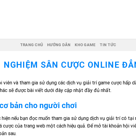
TRANG CHỦ
HƯỚNG DẪN
KHO GAME
TIN TỨC
I NGHIỆM SÂN CƯỢC ONLINE Đ
i viên và tham gia sử dụng các dịch vụ giải trí game cược hấp dẫ
khác sẽ được bài viết dưới đây cập nhật đầy đủ nhất.
cơ bản cho người chơi
 hiện nếu bạn đọc muốn tham gia sử dụng dịch vụ giải trí có tại 
á cược của trang web một cách hiệu quả. Để mở tài khoản hội vi
bản sau.