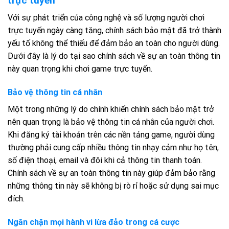
trực tuyến
Với sự phát triển của công nghệ và số lượng người chơi
trực tuyến ngày càng tăng, chính sách bảo mật đã trở thành
yếu tố không thể thiếu để đảm bảo an toàn cho người dùng.
Dưới đây là lý do tại sao chính sách về sự an toàn thông tin
này quan trọng khi chơi game trực tuyến.
Bảo vệ thông tin cá nhân
Một trong những lý do chính khiến chính sách bảo mật trở
nên quan trọng là bảo vệ thông tin cá nhân của người chơi.
Khi đăng ký tài khoản trên các nền tảng game, người dùng
thường phải cung cấp nhiều thông tin nhạy cảm như họ tên,
số điện thoại, email và đôi khi cả thông tin thanh toán.
Chính sách về sự an toàn thông tin này giúp đảm bảo rằng
những thông tin này sẽ không bị rò rỉ hoặc sử dụng sai mục
đích.
Ngăn chặn mọi hành vi lừa đảo trong cá cược