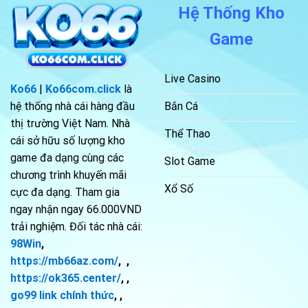
Hệ Thống Kho
Game
Live Casino
Ko66
|
Ko66com.click
là
hệ thống nhà cái hàng đầu
Bắn Cá
thị trường Việt Nam. Nhà
Thể Thao
cái sở hữu số lượng kho
game đa dạng cùng các
Slot Game
chương trình khuyến mãi
Xổ Số
cực đa dạng. Tham gia
ngay nhận ngay 66.000VND
trải nghiệm. Đối tác nhà cái:
98Win
,
https://mb66az.com/
, ,
https://ok365.center/
, ,
go99 link chính thức
, ,