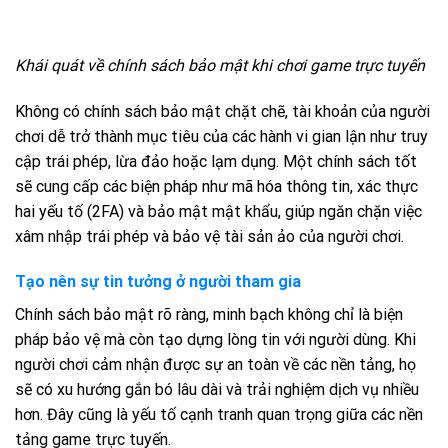
Khái quát về chính sách bảo mật khi chơi game trực tuyến
Không có chính sách bảo mật chặt chẽ, tài khoản của người
chơi dễ trở thành mục tiêu của các hành vi gian lận như truy
cập trái phép, lừa đảo hoặc lạm dụng. Một chính sách tốt
sẽ cung cấp các biện pháp như mã hóa thông tin, xác thực
hai yếu tố (2FA) và bảo mật mật khẩu, giúp ngăn chặn việc
xâm nhập trái phép và bảo vệ tài sản ảo của người chơi.
Tạo nên sự tin tưởng ở người tham gia
Chính sách bảo mật rõ ràng, minh bạch không chỉ là biện
pháp bảo vệ mà còn tạo dựng lòng tin với người dùng. Khi
người chơi cảm nhận được sự an toàn về các nền tảng, họ
sẽ có xu hướng gắn bó lâu dài và trải nghiệm dịch vụ nhiều
hơn. Đây cũng là yếu tố cạnh tranh quan trọng giữa các nền
tảng game trực tuyến.