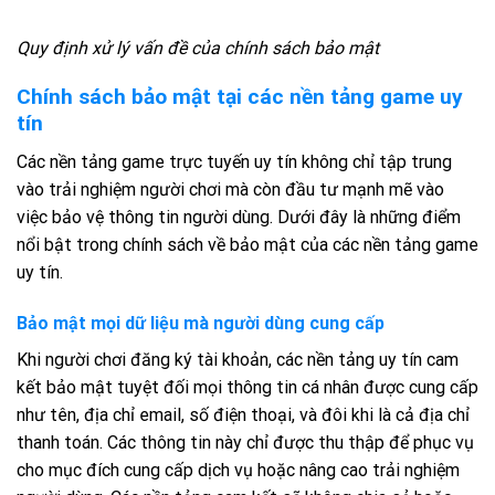
Quy định xử lý vấn đề của chính sách bảo mật
Chính sách bảo mật tại các nền tảng game uy
tín
Các nền tảng game trực tuyến uy tín không chỉ tập trung
vào trải nghiệm người chơi mà còn đầu tư mạnh mẽ vào
việc bảo vệ thông tin người dùng. Dưới đây là những điểm
nổi bật trong chính sách về bảo mật của các nền tảng game
uy tín.
Bảo mật mọi dữ liệu mà người dùng cung cấp
Khi người chơi đăng ký tài khoản, các nền tảng uy tín cam
kết bảo mật tuyệt đối mọi thông tin cá nhân được cung cấp
như tên, địa chỉ email, số điện thoại, và đôi khi là cả địa chỉ
thanh toán. Các thông tin này chỉ được thu thập để phục vụ
cho mục đích cung cấp dịch vụ hoặc nâng cao trải nghiệm