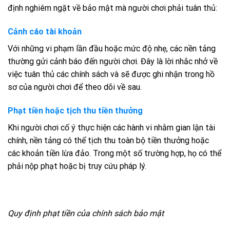
định nghiêm ngặt về bảo mật mà người chơi phải tuân thủ:
Cảnh cáo tài khoản
Với những vi phạm lần đầu hoặc mức độ nhẹ, các nền tảng
thường gửi cảnh báo đến người chơi. Đây là lời nhắc nhở về
việc tuân thủ các chính sách và sẽ được ghi nhận trong hồ
sơ của người chơi để theo dõi về sau.
Phạt tiền hoặc tịch thu tiền thưởng
Khi người chơi cố ý thực hiện các hành vi nhằm gian lận tài
chính, nền tảng có thể tịch thu toàn bộ tiền thưởng hoặc
các khoản tiền lừa đảo. Trong một số trường hợp, họ có thể
phải nộp phạt hoặc bị truy cứu pháp lý.
Quy định phạt tiền của chính sách bảo mật