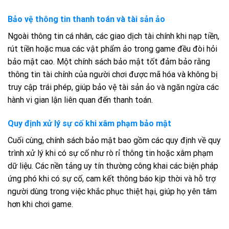
Bảo vệ thông tin thanh toán và tài sản ảo
Ngoài thông tin cá nhân, các giao dịch tài chính khi nạp tiền,
rút tiền hoặc mua các vật phẩm ảo trong game đều đòi hỏi
bảo mật cao. Một chính sách bảo mật tốt đảm bảo rằng
thông tin tài chính của người chơi được mã hóa và không bị
truy cập trái phép, giúp bảo vệ tài sản ảo và ngăn ngừa các
hành vi gian lận liên quan đến thanh toán.
Quy định xử lý sự cố khi xâm phạm bảo mật
Cuối cùng, chính sách bảo mật bao gồm các quy định về quy
trình xử lý khi có sự cố như rò rỉ thông tin hoặc xâm phạm
dữ liệu. Các nền tảng uy tín thường công khai các biện pháp
ứng phó khi có sự cố, cam kết thông báo kịp thời và hỗ trợ
người dùng trong việc khắc phục thiệt hại, giúp họ yên tâm
hơn khi chơi game.