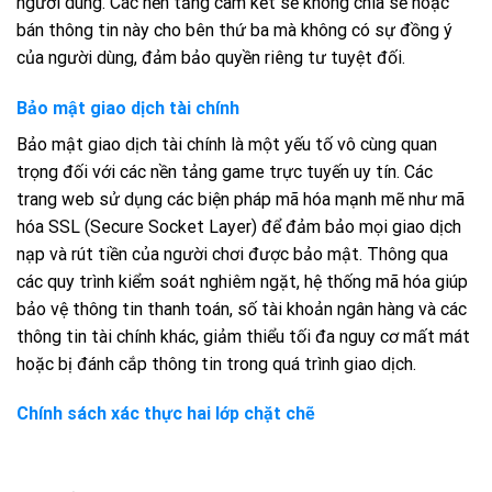
người dùng. Các nền tảng cam kết sẽ không chia sẻ hoặc
bán thông tin này cho bên thứ ba mà không có sự đồng ý
của người dùng, đảm bảo quyền riêng tư tuyệt đối.
Bảo mật giao dịch tài chính
Bảo mật giao dịch tài chính là một yếu tố vô cùng quan
trọng đối với các nền tảng game trực tuyến uy tín. Các
trang web sử dụng các biện pháp mã hóa mạnh mẽ như mã
hóa SSL (Secure Socket Layer) để đảm bảo mọi giao dịch
nạp và rút tiền của người chơi được bảo mật. Thông qua
các quy trình kiểm soát nghiêm ngặt, hệ thống mã hóa giúp
bảo vệ thông tin thanh toán, số tài khoản ngân hàng và các
thông tin tài chính khác, giảm thiểu tối đa nguy cơ mất mát
hoặc bị đánh cắp thông tin trong quá trình giao dịch.
Chính sách xác thực hai lớp chặt chẽ